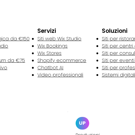
Servizi
Soluzioni
gica da €150
Siti web Wix Studio
Siti per ristora
udio
Wix Bookings
Siti per centri
Wix Stores
Siti per consu
tum da €75
Shopify ecommerce
Siti per event
tivo
Chatbot AI
Siti per profes
Video professionali
Sistemi digital
UP