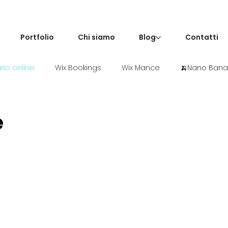
Portfolio
Chi siamo
Blog
Contatti
io online
Wix Bookings
Wix Mance
🍌Nano Ban
e