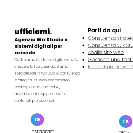
ristoranti e consulenti. Contattaci
ora!
Parti da qui
ufficiami
.
Consulenza strate
Agenzia Wix Studio e
Consulenza Wix St
sistemi digitali per
Analisi sito web
aziende.
Gestione una tan
Costruiamo il sistema digitale che fa
Richiedi un preven
crescere la tua azienda. Siamo
specializzati in Wix Studio, consulenza
strategica, siti web, ecommerce,
booking online, chatbot AI,
automazioni, app gestionali e
contenuti professionali.
IG
TK
Instagram