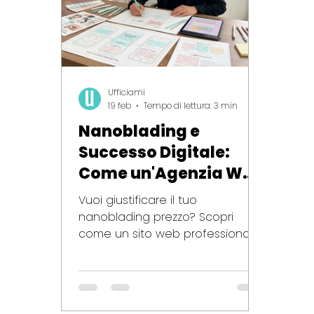
Ufficiami
19 feb
Tempo di lettura: 3 min
Nanoblading e
Successo Digitale:
Come un'Agenzia Web
trasforma i visitatori
Vuoi giustificare il tuo
in clienti
nanoblading prezzo? Scopri
come un sito web professionale
ti aiuta a vendere servizi high-
ticket. Ufficiami è l'agenzia
digitale a Milano specializzata in
web design per estetica,