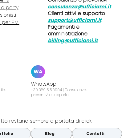
lenti
consulenza@ufficiami.it
i e party
Clienti attivi e supporto
sionisti
support@ufficiami.it
i per PMI
Pagamenti e
amministrazione
billing@ufficiami.it
WA
WhatsApp
dio,
+39 389 515 8904 | Consulenze,
preventivi e supporto
atto restano sempre a portata di click.
rtfolio
Blog
Contatti