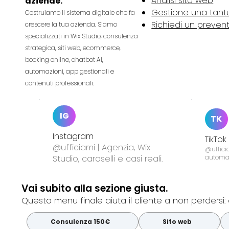
Analisi sito web
aziende.
Gestione una tan
Costruiamo il sistema digitale che fa
Richiedi un preven
crescere la tua azienda. Siamo
specializzati in Wix Studio, consulenza
strategica, siti web, ecommerce,
booking online, chatbot AI,
automazioni, app gestionali e
contenuti professionali.
IG
TK
Instagram
TikTok
@ufficiami | Agenzia, Wix
@ufficia
Studio, caroselli e casi reali.
automa
Vai subito alla sezione giusta.
Questo menu finale aiuta il cliente a non perdersi: 
Consulenza 150€
Sito web