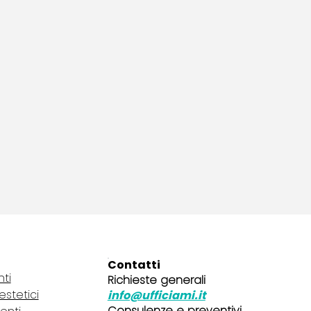
Contatti
nti
Richieste generali
 estetici
info@ufficiami.it
Consulenze e preventivi