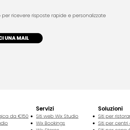
 per ricevere risposte rapide e personalizzate
I UNA MAIL
Servizi
Soluzioni
gica da €150
Siti web Wix Studio
Siti per ristora
udio
Wix Bookings
Siti per centri