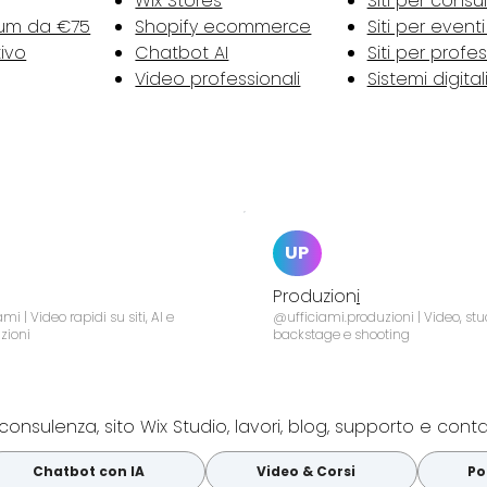
Wix Stores
Siti per consu
tum da €75
Shopify ecommerce
Siti per event
tivo
Chatbot AI
Siti per profes
Video professionali
Sistemi digital
UP
Produzion
i
mi | Video rapidi su siti, AI e
@ufficiami.produzioni | Video, stu
zioni
backstage e shooting
consulenza, sito Wix Studio, lavori, blog, supporto e cont
Chatbot con IA
Video & Corsi
Po