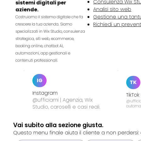
Consulenza Wix St
sistemi digitali per
Analisi sito web
aziende.
Gestione una tan
Costruiamo il sistema digitale che fa
Richiedi un preven
crescere la tua azienda. Siamo
specializzati in Wix Studio, consulenza
strategica, siti web, ecommerce,
booking online, chatbot AI,
automazioni, app gestionali e
contenuti professionali.
IG
TK
Instagram
TikTok
@ufficiami | Agenzia, Wix
@ufficia
Studio, caroselli e casi reali.
automa
Vai subito alla sezione giusta.
Questo menu finale aiuta il cliente a non perdersi: 