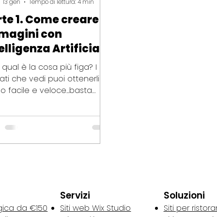
13 gen
Tempo di lettura: 4 min
rte 1. Come creare
magini con
elligenza Artificiale
i qual è la cosa più figa? I
ltati che vedi puoi ottenerli in
 facile e veloce...basta
scere gli strumenti giusti e
ecniche generative più
aci.
Servizi
Soluzioni
gica da €150
Siti web Wix Studio
Siti per ristora