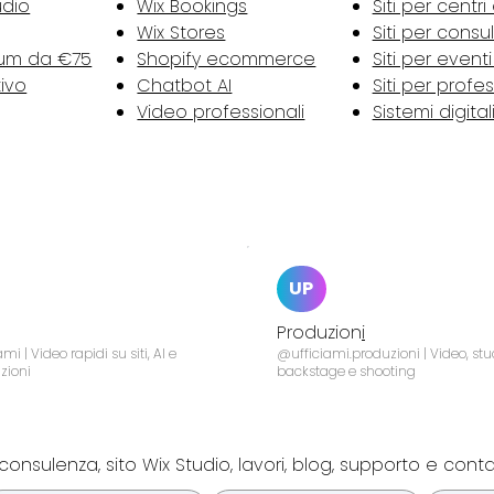
udio
Wix Bookings
Siti per centri
Wix Stores
Siti per consu
tum da €75
Shopify ecommerce
Siti per event
tivo
Chatbot AI
Siti per profes
Video professionali
Sistemi digital
UP
Produzion
i
mi | Video rapidi su siti, AI e
@ufficiami.produzioni | Video, stu
zioni
backstage e shooting
consulenza, sito Wix Studio, lavori, blog, supporto e cont