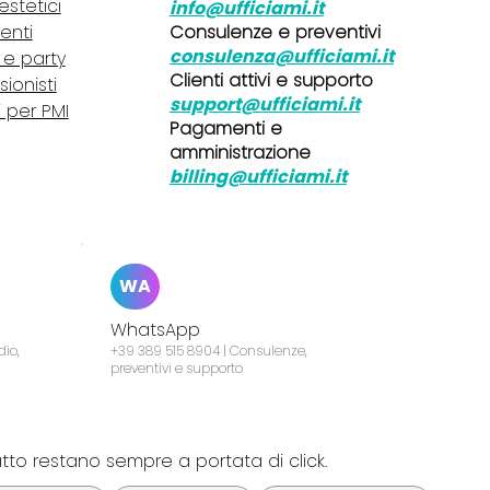
 estetici
info@ufficiami.it
Consulenze e preventivi
lenti
consulenza@ufficiami.it
i e party
Clienti attivi e supporto
sionisti
support@ufficiami.it
i per PMI
Pagamenti e
amministrazione
billing@ufficiami.it
WA
WhatsApp
dio,
+39 389 515 8904 | Consulenze,
preventivi e supporto
atto restano sempre a portata di click.