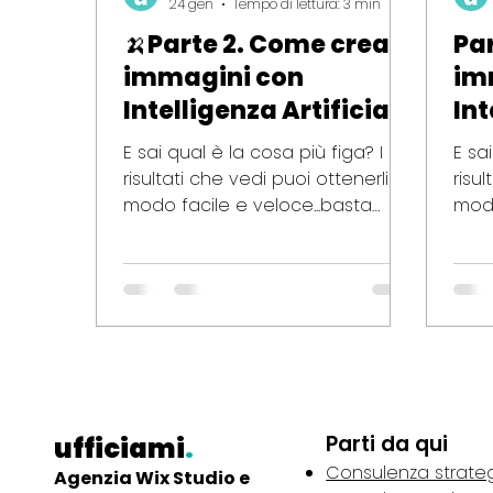
24 gen
Tempo di lettura: 3 min
🍌Parte 2. Come creare
Pa
immagini con
im
Intelligenza Artificiale
Int
E sai qual è la cosa più figa? I
E sa
risultati che vedi puoi ottenerli in
risu
modo facile e veloce...basta
modo
conoscere gli strumenti giusti e
cono
le tecniche generative più
le t
efficaci.
effic
Parti da qui
ufficiami
.
Consulenza strate
Agenzia Wix Studio e