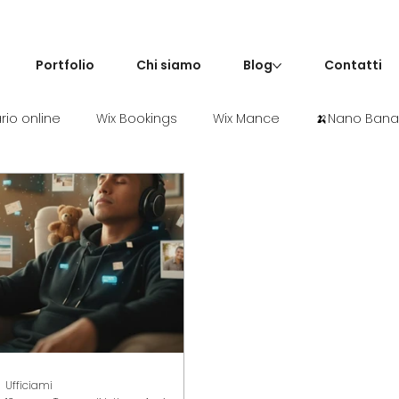
Portfolio
Chi siamo
Blog
Contatti
io online
Wix Bookings
Wix Mance
🍌Nano Ban
Ufficiami