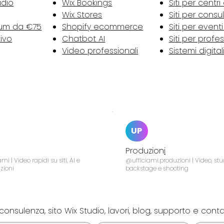
udio
Wix Bookings
Siti per centri
Wix Stores
Siti per consu
tum da €75
Shopify ecommerce
Siti per event
tivo
Chatbot AI
Siti per profes
Video professionali
Sistemi digital
UP
Produzion
i
mi | Video rapidi su siti, AI e
@ufficiami.produzioni | Video, stu
zioni
backstage e shooting
consulenza, sito Wix Studio, lavori, blog, supporto e cont