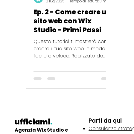
2 lug 2025
Tempo di lettura: 3 min
Ep. 2 - Come creare un
sito web con Wix
Studio - Primi Passi
Questo tutorial ti mostrerà come
creare il tuo sito web in modo
facile e veloce. Realizzato da
Ufficiami , la miglior agenzia web
a Milano , scelta da centinaia di
clienti contenti. Questo tutorial ti
mostrerà come creare il tuo sito
web in modo facile e veloce.
Realizzato da Ufficiami , la miglior
agenzia web a Milano , scelta da
centinaia di clienti contenti.
Parti da qui
Cos'è Wix Studio? Come creare
ufficiami
.
un sito web Wix Studio è la
Consulenza strate
Agenzia Wix Studio e