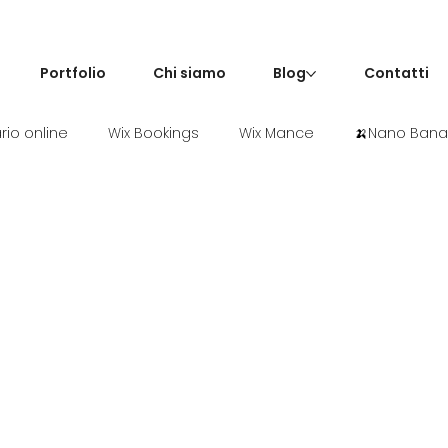
Portfolio
Chi siamo
Blog
Contatti
io online
Wix Bookings
Wix Mance
🍌Nano Ban