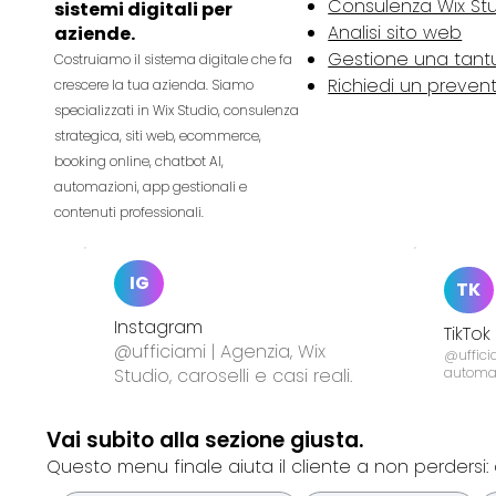
piattaforma all-in-one per
Consulenza Wix St
sistemi digitali per
creare siti web eccezionali, p
Analisi sito web
aziende.
Gestione una tan
Costruiamo il sistema digitale che fa
Richiedi un preven
crescere la tua azienda. Siamo
specializzati in Wix Studio, consulenza
strategica, siti web, ecommerce,
booking online, chatbot AI,
automazioni, app gestionali e
contenuti professionali.
IG
TK
Instagram
TikTok
@ufficiami | Agenzia, Wix
@ufficia
Studio, caroselli e casi reali.
automa
Vai subito alla sezione giusta.
Questo menu finale aiuta il cliente a non perdersi: 