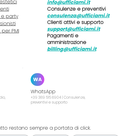
 estetici
info@ufficiami.it
Consulenze e preventivi
lenti
consulenza@ufficiami.it
i e party
Clienti attivi e supporto
sionisti
support@ufficiami.it
i per PMI
Pagamenti e
amministrazione
billing@ufficiami.it
WA
WhatsApp
dio,
+39 389 515 8904 | Consulenze,
preventivi e supporto
atto restano sempre a portata di click.