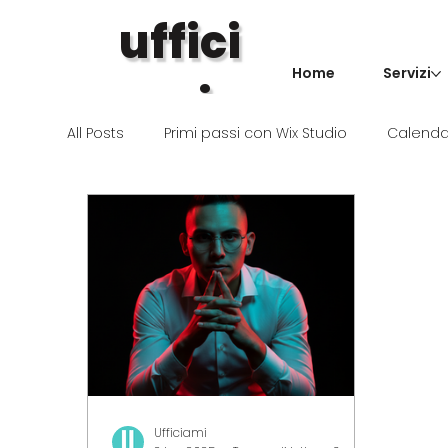
uffici
Home
Servizi
ami
.
All Posts
Primi passi con Wix Studio
Calendar
Ufficiami