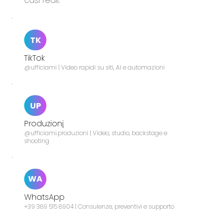
casi reali.
TK
TikTok
@ufficiami | Video rapidi su siti, AI e automazioni
UP
Produzion
i
@ufficiami.produzioni | Video, studio, backstage e
shooting
WA
WhatsApp
+39 389 515 8904 | Consulenze, preventivi e supporto