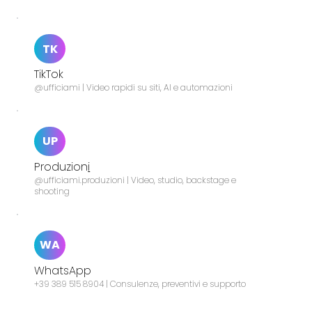
TK
TikTok
@ufficiami | Video rapidi su siti, AI e automazioni
UP
Produzion
i
@ufficiami.produzioni | Video, studio, backstage e
shooting
WA
WhatsApp
+39 389 515 8904 | Consulenze, preventivi e supporto