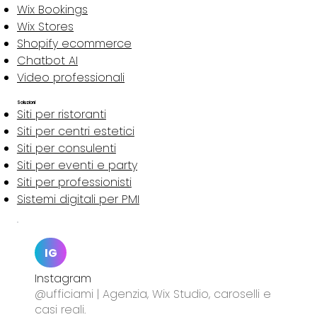
Wix Bookings
Wix Stores
Shopify ecommerce
Chatbot AI
Video professionali
Soluzioni
Siti per ristoranti
Siti per centri estetici
Siti per consulenti
Siti per eventi e party
Siti per professionisti
Sistemi digitali per PMI
IG
Instagram
@ufficiami | Agenzia, Wix Studio, caroselli e
casi reali.