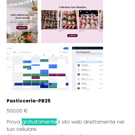
Pasticceria-PB25
Prezzo
500,00 €
Prova
gratuitamente
il sito web direttamente nel
tuo cellulare.