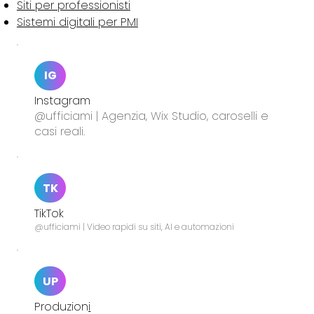
Siti per professionisti
Sistemi digitali per PMI
IG
Instagram
@ufficiami | Agenzia, Wix Studio, caroselli e
casi reali.
TK
TikTok
@ufficiami | Video rapidi su siti, AI e automazioni
UP
Produzion
i